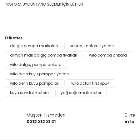
MOTORA UYGUN PANO SEÇMEK İÇİN LÜTFEN
Bu ürünün fiyat bilgisi, resim, ürün açıklamalarında ve diğer
Etiketler :
konularda yetersiz gördüğünüz noktaları öneri formunu
dalgıç pompa markaları
sondaj motoru fiyatları
Bu ürüne ilk yorumu siz yapın!
kullanarak tarafımıza iletebilirsiniz.
Görüş ve önerileriniz için teşekkür ederiz.
alman malı dalgıç pompa fiyatları
wilo pompa ankara
wilo dalgıç pompa ankara
Yorum Yaz
Ürün resmi kalitesiz, bozuk veya görüntülenemiyor.
wilo derin kuyu pompa fiyatları
Ürün açıklamasında eksik bilgiler bulunuyor.
wilo derin kuyu pompaları
wilo actun first spu4
Ürün bilgilerinde hatalar bulunuyor.
kuyu sondaj motoru
yağ soğutmalı motor
Ürün fiyatı diğer sitelerden daha pahalı.
Bu ürüne benzer farklı alternatifler olmalı.
Müşteri Hizmetleri
E-mail 
0312 312 31 21
info@