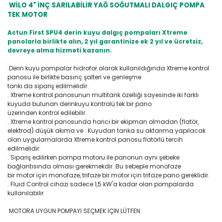
WİLO 4" İNÇ SARILABİLİR YAĞ SOĞUTMALI DALGIÇ POMPA
TEK MOTOR
Actun First SPU4 derin kuyu dalgıç pompaları Xtreme
panolarla birlikte alın, 2 yıl garantinize ek 2 yıl ve ücretsiz,
devreye alma hizmeti kazanın.
.Derin kuyu pompalar hidrofor olarak kullanıldığında Xtreme kontrol
panosu ile birlikte basınç şalteri ve genleşme
tankı da sipariş edilmelidir.
. Xtreme kontrol panosunun multitank özelliği sayesinde iki farklı
kuyuda bulunan derinkuyu kontrolü tek bir pano
üzerinden kontrol edilebilir.
. Xtreme kontrol panosunda harici bir ekipman olmadan (flatör,
elektrod) düşük akıma ve . Kuyudan tanka su aktarıma yapılacak
olan uygulamalarda Xtreme kontrol panosu flatörlü tercih
edilmelidir.
. Sipariş edilirken pompa motoru ile panonun aynı şebeke
bağlantısında olması gerekmekdir. Bu sebeple monofaze
bir motor için monofaze, trifaze bir motor için trifaze pano gereklidir.
. Fluid Control cihazı sadece 1,5 kW'a kadar olan pompalarda
kullanılabilir
MOTORA UYGUN POMPAYI SEÇMEK İÇİN LÜTFEN