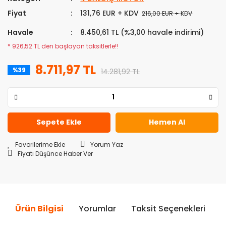
Fiyat
131,76 EUR + KDV
216,00 EUR + KDV
Havale
8.450,61 TL (%3,00 havale indirimi)
* 926,52 TL den başlayan taksitlerle!!
8.711,97 TL
%39
14.281,92 TL
Sepete Ekle
Hemen Al
Yorum Yaz
Fiyatı Düşünce Haber Ver
Ürün Bilgisi
Yorumlar
Taksit Seçenekleri
Ö