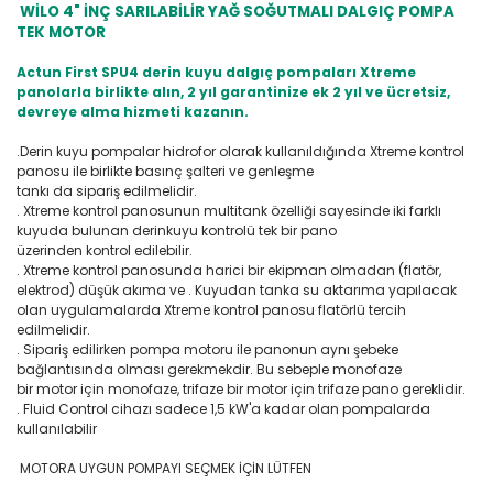
WİLO 4" İNÇ SARILABİLİR YAĞ SOĞUTMALI DALGIÇ POMPA
TEK MOTOR
Actun First SPU4 derin kuyu dalgıç pompaları Xtreme
panolarla birlikte alın, 2 yıl garantinize ek 2 yıl ve ücretsiz,
devreye alma hizmeti kazanın.
.Derin kuyu pompalar hidrofor olarak kullanıldığında Xtreme kontrol
panosu ile birlikte basınç şalteri ve genleşme
tankı da sipariş edilmelidir.
. Xtreme kontrol panosunun multitank özelliği sayesinde iki farklı
kuyuda bulunan derinkuyu kontrolü tek bir pano
üzerinden kontrol edilebilir.
. Xtreme kontrol panosunda harici bir ekipman olmadan (flatör,
elektrod) düşük akıma ve . Kuyudan tanka su aktarıma yapılacak
olan uygulamalarda Xtreme kontrol panosu flatörlü tercih
edilmelidir.
. Sipariş edilirken pompa motoru ile panonun aynı şebeke
bağlantısında olması gerekmekdir. Bu sebeple monofaze
bir motor için monofaze, trifaze bir motor için trifaze pano gereklidir.
. Fluid Control cihazı sadece 1,5 kW'a kadar olan pompalarda
kullanılabilir
MOTORA UYGUN POMPAYI SEÇMEK İÇİN LÜTFEN