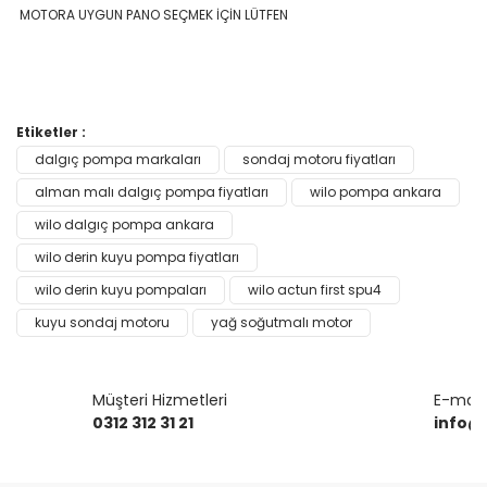
MOTORA UYGUN PANO SEÇMEK İÇİN LÜTFEN
Bu ürünün fiyat bilgisi, resim, ürün açıklamalarında ve diğer
Etiketler :
konularda yetersiz gördüğünüz noktaları öneri formunu
dalgıç pompa markaları
sondaj motoru fiyatları
Bu ürüne ilk yorumu siz yapın!
kullanarak tarafımıza iletebilirsiniz.
Görüş ve önerileriniz için teşekkür ederiz.
alman malı dalgıç pompa fiyatları
wilo pompa ankara
wilo dalgıç pompa ankara
Yorum Yaz
Ürün resmi kalitesiz, bozuk veya görüntülenemiyor.
wilo derin kuyu pompa fiyatları
Ürün açıklamasında eksik bilgiler bulunuyor.
wilo derin kuyu pompaları
wilo actun first spu4
Ürün bilgilerinde hatalar bulunuyor.
kuyu sondaj motoru
yağ soğutmalı motor
Ürün fiyatı diğer sitelerden daha pahalı.
Bu ürüne benzer farklı alternatifler olmalı.
Müşteri Hizmetleri
E-mail 
0312 312 31 21
info@