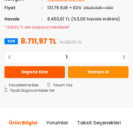
Fiyat
131,76 EUR + KDV
216,00 EUR + KDV
Havale
8.450,61 TL (%3,00 havale indirimi)
* 926,52 TL den başlayan taksitlerle!!
8.711,97 TL
%39
14.281,92 TL
Sepete Ekle
Hemen Al
Yorum Yaz
Fiyatı Düşünce Haber Ver
Ürün Bilgisi
Yorumlar
Taksit Seçenekleri
Ö