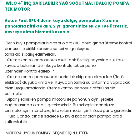
WİLO 4" İNÇ SARILABİLİR YAĞ SOĞUTMALI DALGIÇ POMPA
TEK MOTOR
Actun First SPU4 derin kuyu dalgıç pompaları Xtreme
panolarla birlikte alın, 2 yıl garantinize ek 2 yıl ve ücretsiz,
devreye alma hizmeti kazanın.
.Derin kuyu pompalar hidrofor olarak kullanıldığında Xtreme kontrol
panosu ile birlikte basınç şalteri ve genleşme
tankı da sipariş edilmelidir.
. Xtreme kontrol panosunun multitank özelliği sayesinde iki farklı
kuyuda bulunan derinkuyu kontrolü tek bir pano
üzerinden kontrol edilebilir.
. Xtreme kontrol panosunda harici bir ekipman olmadan (flatör,
elektrod) düşük akıma ve . Kuyudan tanka su aktarıma yapılacak
olan uygulamalarda Xtreme kontrol panosu flatörlü tercih
edilmelidir.
. Sipariş edilirken pompa motoru ile panonun aynı şebeke
bağlantısında olması gerekmekdir. Bu sebeple monofaze
bir motor için monofaze, trifaze bir motor için trifaze pano gereklidir.
. Fluid Control cihazı sadece 1,5 kW'a kadar olan pompalarda
kullanılabilir
MOTORA UYGUN POMPAYI SEÇMEK İÇİN LÜTFEN