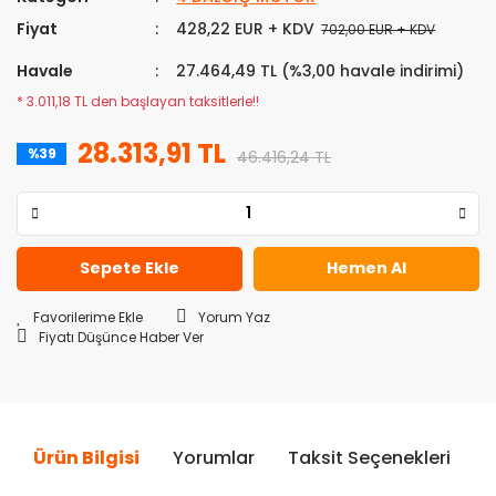
Fiyat
428,22 EUR + KDV
702,00 EUR + KDV
Havale
27.464,49 TL (%3,00 havale indirimi)
* 3.011,18 TL den başlayan taksitlerle!!
28.313,91 TL
%39
46.416,24 TL
Sepete Ekle
Hemen Al
Yorum Yaz
Fiyatı Düşünce Haber Ver
Ürün Bilgisi
Yorumlar
Taksit Seçenekleri
Ö