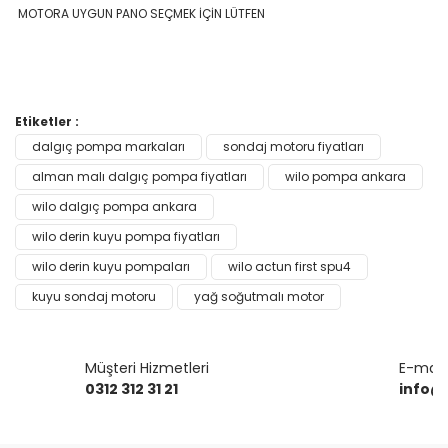
MOTORA UYGUN PANO SEÇMEK İÇİN LÜTFEN
Bu ürünün fiyat bilgisi, resim, ürün açıklamalarında ve diğer
Etiketler :
konularda yetersiz gördüğünüz noktaları öneri formunu
dalgıç pompa markaları
sondaj motoru fiyatları
Bu ürüne ilk yorumu siz yapın!
kullanarak tarafımıza iletebilirsiniz.
Görüş ve önerileriniz için teşekkür ederiz.
alman malı dalgıç pompa fiyatları
wilo pompa ankara
wilo dalgıç pompa ankara
Yorum Yaz
Ürün resmi kalitesiz, bozuk veya görüntülenemiyor.
wilo derin kuyu pompa fiyatları
Ürün açıklamasında eksik bilgiler bulunuyor.
wilo derin kuyu pompaları
wilo actun first spu4
Ürün bilgilerinde hatalar bulunuyor.
kuyu sondaj motoru
yağ soğutmalı motor
Ürün fiyatı diğer sitelerden daha pahalı.
Bu ürüne benzer farklı alternatifler olmalı.
Müşteri Hizmetleri
E-mail 
0312 312 31 21
info@