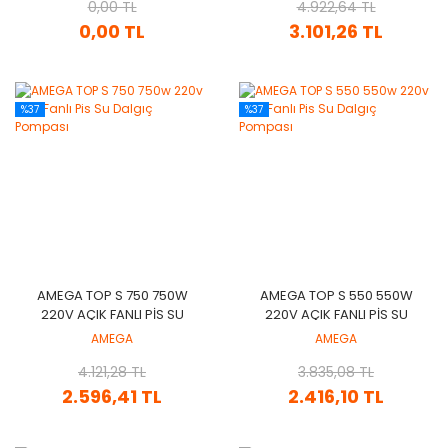
0,00 TL
4.922,64 TL
0,00 TL
3.101,26 TL
%37
%37
AMEGA TOP S 750 750W
AMEGA TOP S 550 550W
220V AÇIK FANLI PIS SU
220V AÇIK FANLI PIS SU
DALGIÇ POMPASI
DALGIÇ POMPASI
AMEGA
AMEGA
4.121,28 TL
3.835,08 TL
2.596,41 TL
2.416,10 TL