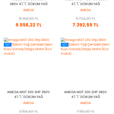
380V 4\'\' DÖKÜM YAĞ
4\'\' DÖKÜM YAĞ
ÇEMBERLI DERIN KUYU
ÇEMBERLI DERIN KUYU
AMEGA
AMEGA
SONDAJ DALGIÇ MOTOR
SONDAJ DALGIÇ MOTOR
(ECO MOTOR)
15.168,60 TL
(ECO MOTOR)
11.734,20 TL
9.556,22 TL
7.392,55 TL
%37
%37
AMEGA MGT 300 3HP 380V
AMEGA MGT 200 2HP 380V
4\'\' DÖKÜM YAĞ
4\'\' DÖKÜM YAĞ
ÇEMBERLI DERIN KUYU
ÇEMBERLI DERIN KUYU
AMEGA
AMEGA
SONDAJ DALGIÇ MOTOR
SONDAJ DALGIÇ MOTOR
(ECO MOTOR)
9.158,40 TL
(ECO MOTOR)
7.155,00 TL