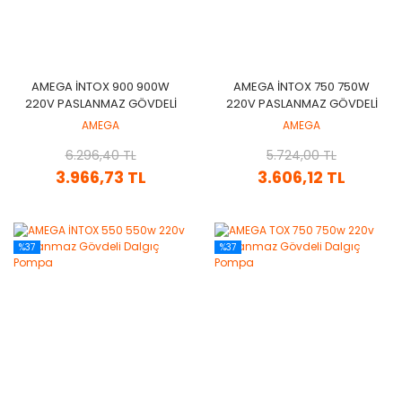
AMEGA İNTOX 900 900W
AMEGA İNTOX 750 750W
220V PASLANMAZ GÖVDELI
220V PASLANMAZ GÖVDELI
DALGIÇ POMPA
DALGIÇ POMPA
AMEGA
AMEGA
6.296,40 TL
5.724,00 TL
3.966,73 TL
3.606,12 TL
%37
%37