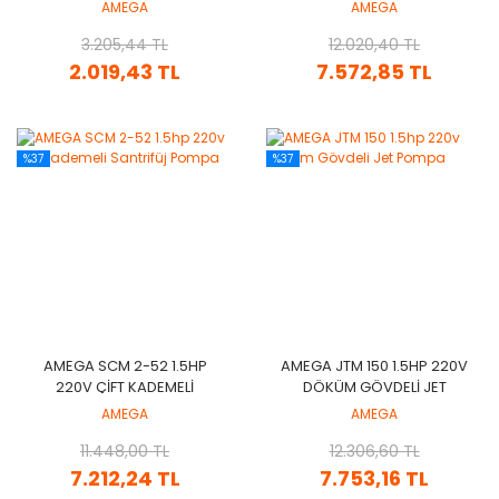
DRENAJ DALGIÇ POMPA
SANTRIFÜJ POMPA
AMEGA
AMEGA
3.205,44 TL
12.020,40 TL
2.019,43 TL
7.572,85 TL
%37
%37
AMEGA SCM 2-52 1.5HP
AMEGA JTM 150 1.5HP 220V
220V ÇIFT KADEMELI
DÖKÜM GÖVDELI JET
SANTRIFÜJ POMPA
POMPA
AMEGA
AMEGA
11.448,00 TL
12.306,60 TL
7.212,24 TL
7.753,16 TL