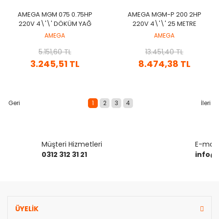
AMEGA MGM 075 0.75HP
AMEGA MGM-P 200 2HP
220V 4\'\' DÖKÜM YAĞ
220V 4\'\' 25 METRE
ÇEMBERLI DERIN KUYU
KABLOLU VE PANOLU
AMEGA
AMEGA
SONDAJ DALGIÇ MOTOR
DALGIÇ MOTOR (ECO
(ECO MOTOR)
5.151,60 TL
13.451,40 TL
MOTOR)
3.245,51 TL
8.474,38 TL
1
2
3
4
Müşteri Hizmetleri
E-mail 
0312 312 31 21
info@
ÜYELİK