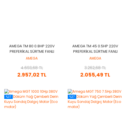
AMEGA TM 80 0.8HP 220V
AMEGA TM 45 0.5HP 220V
PREFERIKAL SÜRTME FANLI
PREFERIKAL SÜRTME FANLI
POMPA
POMPA
AMEGA
AMEGA
4.693,68 TL
3.262,68 TL
2.957,02 TL
2.055,49 TL
%37
%37