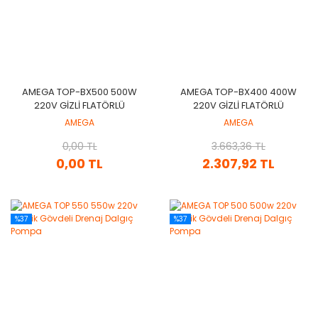
AMEGA TOP-BX500 500W
AMEGA TOP-BX400 400W
220V GIZLI FLATÖRLÜ
220V GIZLI FLATÖRLÜ
DRENAJ DALGIÇ POMPA
DRENAJ DALGIÇ POMPA
AMEGA
AMEGA
0,00 TL
3.663,36 TL
0,00 TL
2.307,92 TL
%37
%37