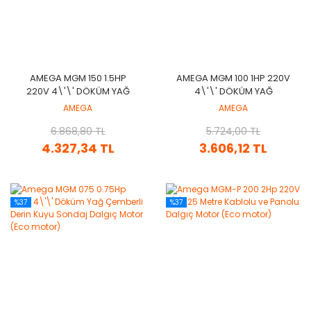
AMEGA MGM 150 1.5HP
AMEGA MGM 100 1HP 220V
220V 4\'\' DÖKÜM YAĞ
4\'\' DÖKÜM YAĞ
ÇEMBERLI DERIN KUYU
ÇEMBERLI DERIN KUYU
AMEGA
AMEGA
SONDAJ DALGIÇ MOTOR
SONDAJ DALGIÇ MOTOR
(ECO MOTOR)
6.868,80 TL
(ECO MOTOR)
5.724,00 TL
4.327,34 TL
3.606,12 TL
%37
%37