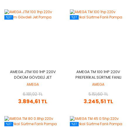
%37
%37
AMEGA JTM 100 1HP 220V
AMEGA TM 100 1HP 220V
DÖKÜM GÖVDELI JET
PREFERIKAL SÜRTME FANLI
POMPA
POMPA
AMEGA
AMEGA
6.181,92 TL
5.151,60 TL
3.894,61 TL
3.245,51 TL
%37
%37