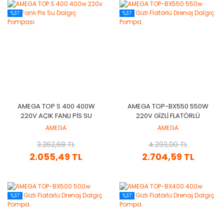
%37
%37
AMEGA TOP S 400 400W
AMEGA TOP-BX550 550W
220V AÇIK FANLI PIS SU
220V GIZLI FLATÖRLÜ
DALGIÇ POMPASI
DRENAJ DALGIÇ POMPA
AMEGA
AMEGA
3.262,68 TL
4.293,00 TL
2.055,49 TL
2.704,59 TL
%37
%37