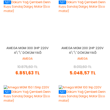
%37
%37
AMEGA MGM 300 3HP 220V
AMEGA MGM 200 2HP 220V
4\'\' DÖKÜM YAĞ
4\'\' DÖKÜM YAĞ
ÇEMBERLI DERIN KUYU
ÇEMBERLI DERIN KUYU
AMEGA
AMEGA
SONDAJ DALGIÇ MOTOR
SONDAJ DALGIÇ MOTOR
(ECO MOTOR)
10.875,60 TL
(ECO MOTOR)
8.013,60 TL
6.851,63 TL
5.048,57 TL
%37
%37