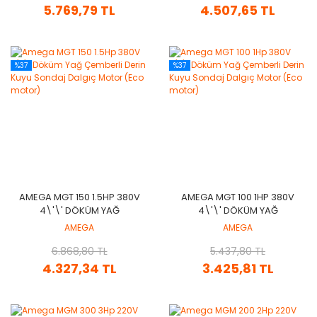
5.769,79 TL
4.507,65 TL
%37
%37
AMEGA MGT 150 1.5HP 380V
AMEGA MGT 100 1HP 380V
4\'\' DÖKÜM YAĞ
4\'\' DÖKÜM YAĞ
ÇEMBERLI DERIN KUYU
ÇEMBERLI DERIN KUYU
AMEGA
AMEGA
SONDAJ DALGIÇ MOTOR
SONDAJ DALGIÇ MOTOR
(ECO MOTOR)
6.868,80 TL
(ECO MOTOR)
5.437,80 TL
4.327,34 TL
3.425,81 TL