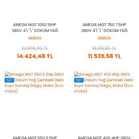
AMEGA MGT 1000 10HP
AMEGA MGT 750 7.5HP
380V 4\'\' DÖKÜM YAĞ
380V 4\'\' DÖKÜM YAĞ
ÇEMBERLI DERIN KUYU
ÇEMBERLI DERIN KUYU
AMEGA
AMEGA
SONDAJ DALGIÇ MOTOR
SONDAJ DALGIÇ MOTOR
(ECO MOTOR)
22.896,00 TL
(ECO MOTOR)
18.316,80 TL
14.424,48 TL
11.539,58 TL
%37
%37
AMEGA MGT 550 5.5HP
AMEGA MGT 400 4HP 380V