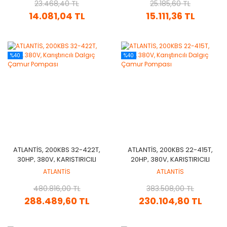
23.468,40 TL
POMPA
25.185,60 TL
14.081,04 TL
15.111,36 TL
%40
%40
ATLANTİS, 200KBS 32-422T,
ATLANTİS, 200KBS 22-415T,
30HP, 380V, KARIŞTIRICILI
20HP, 380V, KARIŞTIRICILI
DALGIÇ ÇAMUR POMPASI
DALGIÇ ÇAMUR POMPASI
ATLANTİS
ATLANTİS
480.816,00 TL
383.508,00 TL
288.489,60 TL
230.104,80 TL