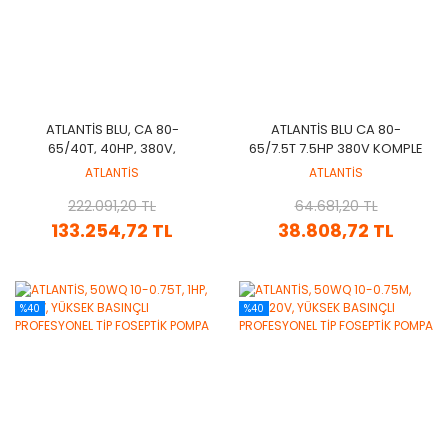
ATLANTİS BLU, CA 80-
ATLANTİS BLU CA 80-
65/40T, 40HP, 380V,
65/7.5T 7.5HP 380V KOMPLE
KOMPLE PASLANMAZ ÇELİK
PASLANMAZ ÇELIK FLANŞ
ATLANTİS
ATLANTİS
FLANŞ BAĞLANTILI
BAĞLANTILI SANTRIFÜJ
SANTRİFÜJ POMPA
222.091,20 TL
64.681,20 TL
POMPA
133.254,72 TL
38.808,72 TL
%40
%40