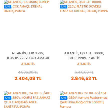
%40
%40
ATLANTİS, HDR 350M,
ATLANTİS, QSB-JH-1000B,
0.35HP, 220V, ÇOK AMAÇLI
1.3HP, 220V, PLASTİK
DRENAJ DALGIÇ POMPA
GÖVDELİ, TEMİZ SU, DRENAJ,
ATLANTİS
ATLANTİS
DALGIÇ POMPA
4.006,80 TL
6.410,88 TL
2.404,08 TL
3.846,53 TL
%40
%40