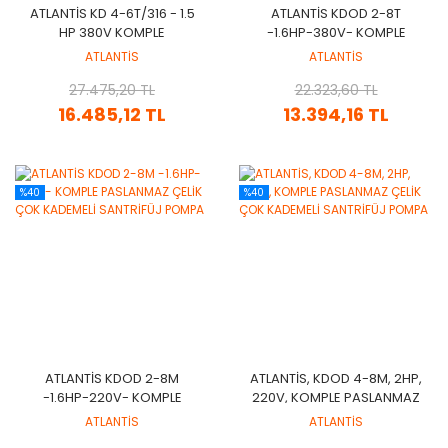
ATLANTİS KD 4-6T/316 - 1.5
ATLANTİS KDOD 2-8T
HP 380V KOMPLE
-1.6HP-380V- KOMPLE
PASLANMAZ ÇELİK ÇOK
PASLANMAZ ÇELİK ÇOK
ATLANTİS
ATLANTİS
KADEMELİ SANTRİFÜJ
KADEMELİ SANTRİFÜJ
27.475,20 TL
POMPA
22.323,60 TL
POMPA
16.485,12 TL
13.394,16 TL
%40
%40
ATLANTİS KDOD 2-8M
ATLANTİS, KDOD 4-8M, 2HP,
-1.6HP-220V- KOMPLE
220V, KOMPLE PASLANMAZ
PASLANMAZ ÇELİK ÇOK
ÇELİK ÇOK KADEMELİ
ATLANTİS
ATLANTİS
KADEMELİ SANTRİFÜJ
SANTRİFÜJ POMPA