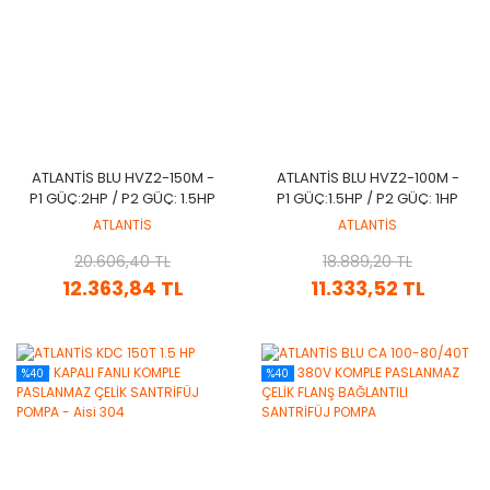
ATLANTİS BLU HVZ2-150M -
ATLANTİS BLU HVZ2-100M -
P1 GÜÇ:2HP / P2 GÜÇ: 1.5HP
P1 GÜÇ:1.5HP / P2 GÜÇ: 1HP
220V ÖN FİLTRELİ HAVUZ
220V ÖN FİLTRELİ HAVUZ
ATLANTİS
ATLANTİS
POMPASI
POMPASI
20.606,40 TL
18.889,20 TL
12.363,84 TL
11.333,52 TL
%40
%40