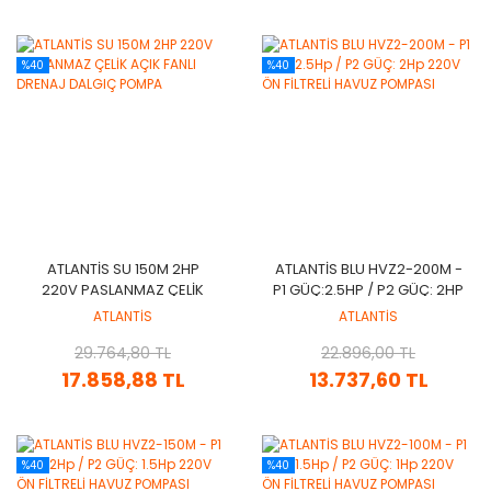
%40
%40
ATLANTİS SU 150M 2HP
ATLANTİS BLU HVZ2-200M -
220V PASLANMAZ ÇELİK
P1 GÜÇ:2.5HP / P2 GÜÇ: 2HP
AÇIK FANLI DRENAJ DALGIÇ
220V ÖN FİLTRELİ HAVUZ
ATLANTİS
ATLANTİS
POMPA
POMPASI
29.764,80 TL
22.896,00 TL
17.858,88 TL
13.737,60 TL
%40
%40