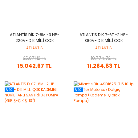
ATLANTİS DİK 7-8M -3 HP-
ATLANTİS DİK 7-6T -2 HP-
220V- DİK MİLLİ ÇOK
380V- DİK MİLLİ ÇOK
KADEMELİ NORİL FANLI
KADEMELİ NORİL FANLI
ATLANTİS
ATLANTİS
SANTRİFÜJ POMPA (GİRİŞ-
SANTRİFÜJ POMPA (GİRİŞ-
25.071,12 TL
ÇIKIŞ: 1¼'')
18.774,72 TL
ÇIKIŞ: 1¼'')
15.042,67 TL
11.264,83 TL
%40
%40