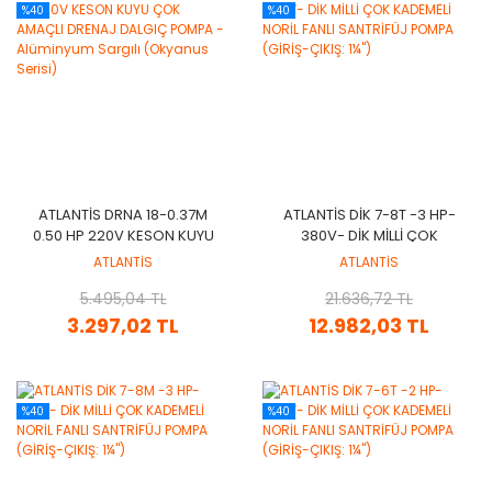
%40
%40
ATLANTİS DRNA 18-0.37M
ATLANTİS DİK 7-8T -3 HP-
0.50 HP 220V KESON KUYU
380V- DİK MİLLİ ÇOK
ÇOK AMAÇLI DRENAJ
KADEMELİ NORİL FANLI
ATLANTİS
ATLANTİS
DALGIÇ POMPA -
SANTRİFÜJ POMPA (GİRİŞ-
ALÜMINYUM SARGILI
5.495,04 TL
21.636,72 TL
ÇIKIŞ: 1¼'')
(OKYANUS SERISI)
3.297,02 TL
12.982,03 TL
%40
%40