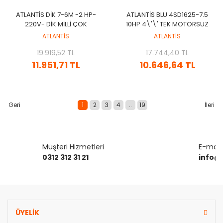
ATLANTİS DİK 7-6M -2 HP-
ATLANTIS BLU 4SD1625-7.5
220V- DİK MİLLİ ÇOK
10HP 4\'\' TEK MOTORSUZ
KADEMELİ NORİL FANLI
DALGIÇ POMPA (KADEME-
ATLANTİS
ATLANTİS
SANTRİFÜJ POMPA (GİRİŞ-
ÇIPLAK POMPA)
19.919,52 TL
ÇIKIŞ: 1¼'')
17.744,40 TL
11.951,71 TL
10.646,64 TL
1
2
3
4
..
19
Müşteri Hizmetleri
E-mail 
0312 312 31 21
info@
ÜYELİK