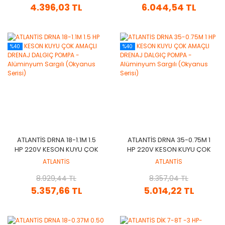
4.396,03 TL
6.044,54 TL
%40
%40
ATLANTİS DRNA 18-1.1M 1.5
ATLANTİS DRNA 35-0.75M 1
HP 220V KESON KUYU ÇOK
HP 220V KESON KUYU ÇOK
AMAÇLI DRENAJ DALGIÇ
AMAÇLI DRENAJ DALGIÇ
ATLANTİS
ATLANTİS
POMPA - ALÜMINYUM
POMPA - ALÜMINYUM
SARGILI (OKYANUS SERISI)
8.929,44 TL
SARGILI (OKYANUS SERISI)
8.357,04 TL
5.357,66 TL
5.014,22 TL