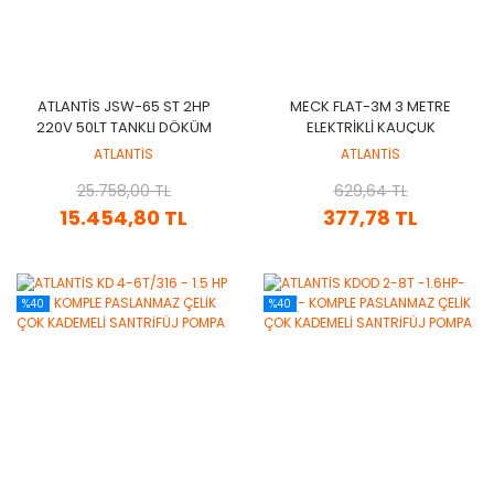
ATLANTIS JSW-65 ST 2HP
MECK FLAT-3M 3 METRE
220V 50LT TANKLI DÖKÜM
ELEKTRIKLI KAUÇUK
GÖVDELI JET PAKET
KABLOLU + AĞIRLIK TOPLU
ATLANTİS
ATLANTİS
HIDROFOR
SEVIYE FLATÖRÜ
25.758,00 TL
629,64 TL
15.454,80 TL
377,78 TL
%40
%40