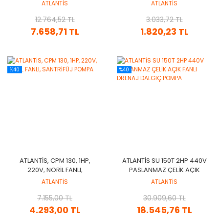
SU DALGIÇ POMPASI
PERİFERİK POMPA
ATLANTİS
ATLANTİS
12.764,52 TL
3.033,72 TL
7.658,71 TL
1.820,23 TL
%40
%40
ATLANTİS, CPM 130, 1HP,
ATLANTİS SU 150T 2HP 440V
220V, NORİL FANLI,
PASLANMAZ ÇELİK AÇIK
SANTRİFÜJ POMPA
FANLI DRENAJ DALGIÇ
ATLANTİS
ATLANTİS
POMPA
7.155,00 TL
30.909,60 TL
4.293,00 TL
18.545,76 TL