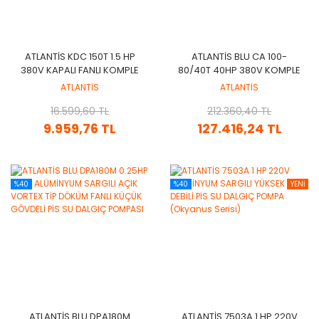
ATLANTİS KDC 150T 1.5 HP
ATLANTİS BLU CA 100-
380V KAPALI FANLI KOMPLE
80/40T 40HP 380V KOMPLE
PASLANMAZ ÇELİK
PASLANMAZ ÇELİK FLANŞ
ATLANTİS
ATLANTİS
SANTRİFÜJ POMPA - AISI
BAĞLANTILI SANTRİFÜJ
16.599,60 TL
304
212.360,40 TL
POMPA
9.959,76 TL
127.416,24 TL
%40
%40
YENİ
ATLANTİS BLU DPA180M
ATLANTİS 7503A 1 HP 220V