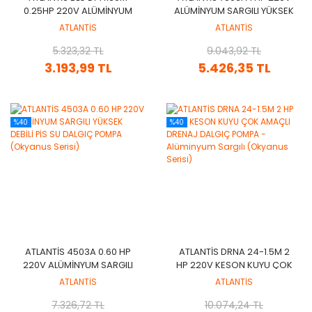
0.25HP 220V ALÜMİNYUM
ALÜMİNYUM SARGILI YÜKSEK
SARGILI AÇIK VORTEX TİP
DEBİLİ PİS SU DALGIÇ
ATLANTİS
ATLANTİS
DÖKÜM FANLI KÜÇÜK
POMPA (OKYANUS SERISI)
GÖVDELİ PİS SU DALGIÇ
5.323,32 TL
9.043,92 TL
POMPASI
3.193,99 TL
5.426,35 TL
%40
%40
ATLANTİS 4503A 0.60 HP
ATLANTİS DRNA 24-1.5M 2
220V ALÜMİNYUM SARGILI
HP 220V KESON KUYU ÇOK
YÜKSEK DEBİLİ PİS SU
AMAÇLI DRENAJ DALGIÇ
ATLANTİS
ATLANTİS
DALGIÇ POMPA (OKYANUS
POMPA - ALÜMINYUM
7.326,72 TL
SERISI)
SARGILI (OKYANUS SERISI)
10.074,24 TL