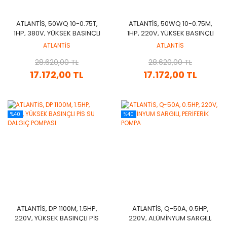
ATLANTİS, 50WQ 10-0.75T,
ATLANTİS, 50WQ 10-0.75M,
1HP, 380V, YÜKSEK BASINÇLI
1HP, 220V, YÜKSEK BASINÇLI
PROFESYONEL TİP FOSEPTİK
PROFESYONEL TİP FOSEPTİK
ATLANTİS
ATLANTİS
POMPA
POMPA
28.620,00 TL
28.620,00 TL
17.172,00 TL
17.172,00 TL
%40
%40
ATLANTİS, DP 1100M, 1.5HP,
ATLANTİS, Q-50A, 0.5HP,
220V, YÜKSEK BASINÇLI PİS
220V, ALÜMİNYUM SARGILI,