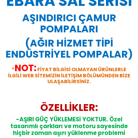
EBARA SAL SERİSİ
AŞINDIRICI ÇAMUR
POMPALARI
(AĞIR HİZMET TİPİ
ENDÜSTRİYEL POMPALAR)
NOT:
*
FİYAT BİLGİSİ OLMAYAN ÜRÜNLERLE
İLGİLİ WEB SİTEMİZİN İLETİŞİM BÖLÜMÜNDEN BİZE
ULAŞABİLİRSİNİZ.
ÖZELLİKLER:
-AŞIRI GÜÇ YÜKLEMESİ YOKTUR.
Özel
tasarımlı çarkları ve motoru sayesinde
hiçbir zaman aşırı yüklenme problemi