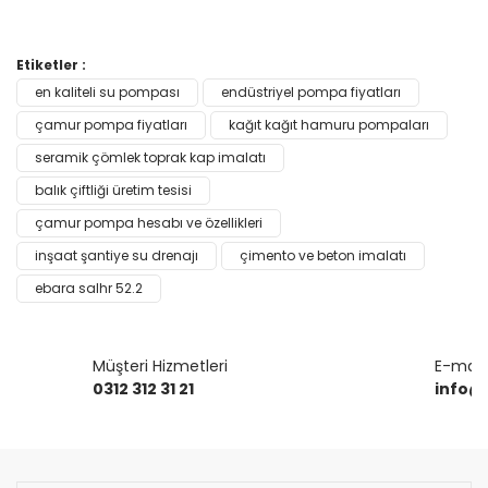
Bu ürünün fiyat bilgisi, resim, ürün açıklamalarında ve diğer
Etiketler :
konularda yetersiz gördüğünüz noktaları öneri formunu
en kaliteli su pompası
endüstriyel pompa fiyatları
Bu ürüne ilk yorumu siz yapın!
kullanarak tarafımıza iletebilirsiniz.
Görüş ve önerileriniz için teşekkür ederiz.
çamur pompa fiyatları
kağıt kağıt hamuru pompaları
seramik çömlek toprak kap imalatı
Yorum Yaz
Ürün resmi kalitesiz, bozuk veya görüntülenemiyor.
balık çiftliği üretim tesisi
Ürün açıklamasında eksik bilgiler bulunuyor.
çamur pompa hesabı ve özellikleri
Ürün bilgilerinde hatalar bulunuyor.
inşaat şantiye su drenajı
çimento ve beton imalatı
Ürün fiyatı diğer sitelerden daha pahalı.
ebara salhr 52.2
Bu ürüne benzer farklı alternatifler olmalı.
Müşteri Hizmetleri
E-mail 
0312 312 31 21
info@
Gönder