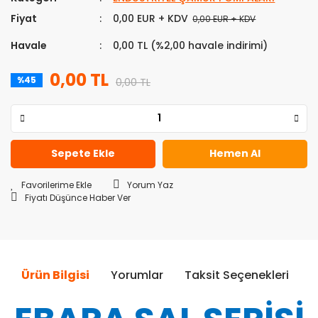
Fiyat
0,00 EUR + KDV
0,00 EUR + KDV
Havale
0,00 TL (%2,00 havale indirimi)
0,00 TL
%45
0,00 TL
Sepete Ekle
Hemen Al
Yorum Yaz
Fiyatı Düşünce Haber Ver
Ürün Bilgisi
Yorumlar
Taksit Seçenekleri
Ö