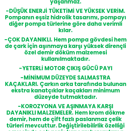
yaşanmaz.
-DÜŞÜK ENERJİ TÜKETİMİ VE YÜKSEK VERİM.
Pompanın eşsiz hidrolik tasarımı, pompayı
diğer pompa türlerine göre daha verimli
kılar.
-ÇOK DAYANIKLI.
Hem pompa gövdesi hem
de çark için aşınmaya karşı yüksek dirençli
özel demir döküm malzemesi
kullanılmaktadır.
-YETERLİ MOTOR ÇIKIŞ GÜCÜ PAYI
-MİNİMUM DÜZEYDE SALMASTRA
KAÇAKLARI.
Çarkın arka tarafında bulunan
ekstra kanatçıklar kaçakları minimum
düzeyde tutmaktadır.
-KOROZYONA VE AŞINMAYA KARŞI
DAYANIKLI MALZEMELER.
Hem krom dökme
demir, hem de çift fazlı paslanmaz çelik
türleri mevcuttur. Değiştirilebilirlik özelliği