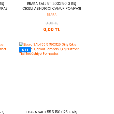
RIŞ
EBARA SALJ 511 200X150 GIRIŞ
MPASI
ÇIKIŞLI AŞINDIRICI ÇAMUR POMPASI
IYEL
(AĞIR HIZMET TIPI ENDÜSTRIYEL
EBARA
POMPALAR)
0,00 TL
0,00 TL
%45
RIŞ
EBARA SALH 55.5 150X125 GIRIŞ