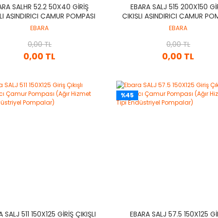
ARA SALHR 52.2 50X40 GIRIŞ
EBARA SALJ 515 200X150 GI
ŞLI AŞINDIRICI ÇAMUR POMPASI
ÇIKIŞLI AŞINDIRICI ÇAMUR PO
IR HIZMET TIPI ENDÜSTRIYEL
(AĞIR HIZMET TIPI ENDÜSTR
EBARA
EBARA
POMPALAR)
POMPALAR)
0,00 TL
0,00 TL
0,00 TL
0,00 TL
%45
 SALJ 511 150X125 GIRIŞ ÇIKIŞLI
EBARA SALJ 57.5 150X125 GI