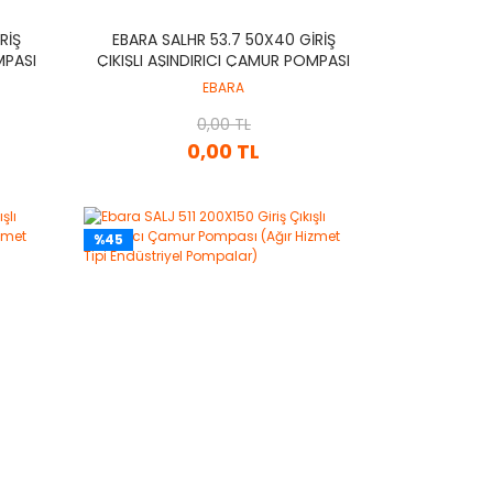
RIŞ
EBARA SALHR 53.7 50X40 GIRIŞ
MPASI
ÇIKIŞLI AŞINDIRICI ÇAMUR POMPASI
IYEL
(AĞIR HIZMET TIPI ENDÜSTRIYEL
EBARA
POMPALAR)
0,00 TL
0,00 TL
%45