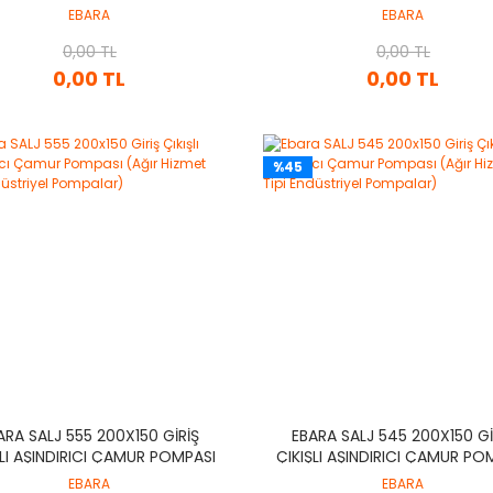
IR HIZMET TIPI ENDÜSTRIYEL
(AĞIR HIZMET TIPI ENDÜSTR
EBARA
EBARA
POMPALAR)
POMPALAR)
0,00 TL
0,00 TL
0,00 TL
0,00 TL
%45
ARA SALJ 555 200X150 GIRIŞ
EBARA SALJ 545 200X150 GI
ŞLI AŞINDIRICI ÇAMUR POMPASI
ÇIKIŞLI AŞINDIRICI ÇAMUR PO
IR HIZMET TIPI ENDÜSTRIYEL
(AĞIR HIZMET TIPI ENDÜSTR
EBARA
EBARA