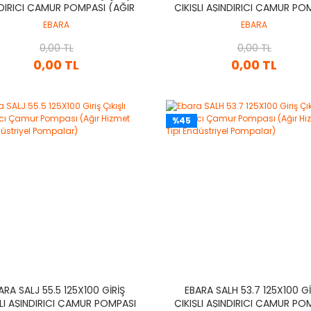
DIRICI ÇAMUR POMPASI (AĞIR
ÇIKIŞLI AŞINDIRICI ÇAMUR PO
HIZMET TIPI ENDÜSTRIYEL
(AĞIR HIZMET TIPI ENDÜSTR
EBARA
EBARA
POMPALAR)
POMPALAR)
0,00 TL
0,00 TL
0,00 TL
0,00 TL
%45
ARA SALJ 55.5 125X100 GIRIŞ
EBARA SALH 53.7 125X100 GI
ŞLI AŞINDIRICI ÇAMUR POMPASI
ÇIKIŞLI AŞINDIRICI ÇAMUR PO