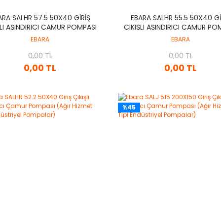
ARA SALHR 57.5 50X40 GIRIŞ
EBARA SALHR 55.5 50X40 GI
ŞLI AŞINDIRICI ÇAMUR POMPASI
ÇIKIŞLI AŞINDIRICI ÇAMUR PO
IR HIZMET TIPI ENDÜSTRIYEL
(AĞIR HIZMET TIPI ENDÜSTR
EBARA
EBARA
POMPALAR)
POMPALAR)
0,00 TL
0,00 TL
0,00 TL
0,00 TL
%45