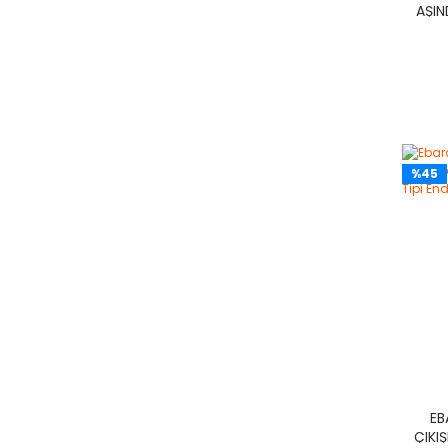
AŞIN
%45
EB
ÇIKI