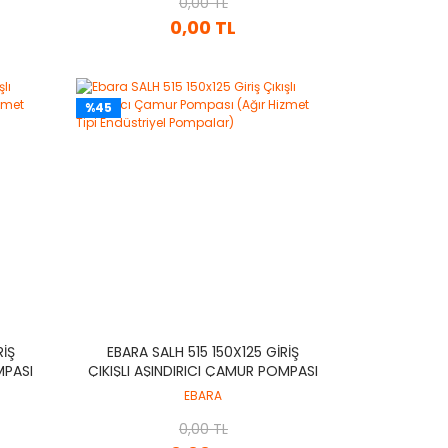
0,00 TL
0,00 TL
%45
RIŞ
EBARA SALH 515 150X125 GIRIŞ
MPASI
ÇIKIŞLI AŞINDIRICI ÇAMUR POMPASI
IYEL
(AĞIR HIZMET TIPI ENDÜSTRIYEL
EBARA
POMPALAR)
0,00 TL