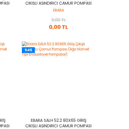
MPASI
ÇIKIŞLI AŞINDIRICI ÇAMUR POMPASI
IYEL
(AĞIR HIZMET TIPI ENDÜSTRIYEL
EBARA
POMPALAR)
0,00 TL
0,00 TL
%45
RIŞ
EBARA SALH 52.2 80X65 GIRIŞ
MPASI
ÇIKIŞLI AŞINDIRICI ÇAMUR POMPASI