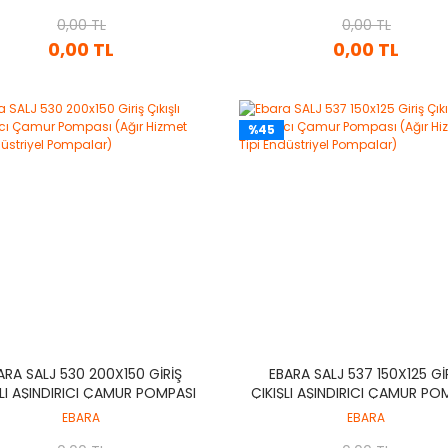
POMPALAR)
POMPALAR)
0,00 TL
0,00 TL
0,00 TL
0,00 TL
%45
ARA SALJ 530 200X150 GIRIŞ
EBARA SALJ 537 150X125 GI
ŞLI AŞINDIRICI ÇAMUR POMPASI
ÇIKIŞLI AŞINDIRICI ÇAMUR PO
IR HIZMET TIPI ENDÜSTRIYEL
(AĞIR HIZMET TIPI ENDÜSTR
EBARA
EBARA
POMPALAR)
POMPALAR)