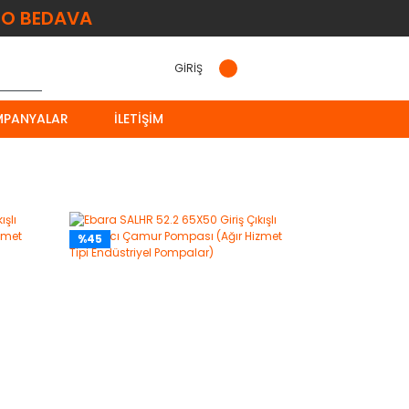
O BEDAVA
GİRİŞ
MPANYALAR
İLETIŞIM
%45