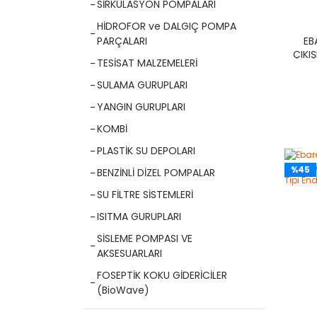
SİRKÜLASYON POMPALARI
HİDROFOR ve DALGIÇ POMPA
EB
PARÇALARI
ÇIKI
TESİSAT MALZEMELERİ
(AĞ
SULAMA GURUPLARI
YANGIN GURUPLARI
KOMBİ
PLASTİK SU DEPOLARI
%45
BENZİNLİ DİZEL POMPALAR
SU FİLTRE SİSTEMLERİ
ISITMA GURUPLARI
SİSLEME POMPASI VE
AKSESUARLARI
FOSEPTİK KOKU GİDERİCİLER
(BioWave)