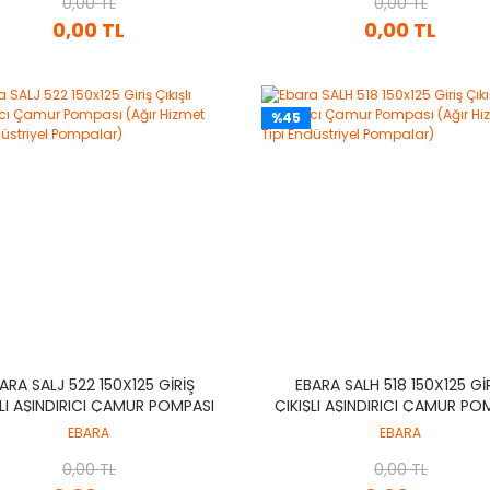
0,00 TL
0,00 TL
0,00 TL
0,00 TL
%45
ARA SALJ 522 150X125 GIRIŞ
EBARA SALH 518 150X125 GI
ŞLI AŞINDIRICI ÇAMUR POMPASI
ÇIKIŞLI AŞINDIRICI ÇAMUR PO
IR HIZMET TIPI ENDÜSTRIYEL
(AĞIR HIZMET TIPI ENDÜSTR
EBARA
EBARA
POMPALAR)
POMPALAR)
0,00 TL
0,00 TL