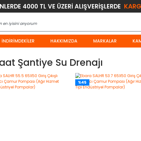
KARG
ÜNLERDE 4000 TL VE ÜZERİ ALIŞVERİŞLERDE
İNDIRIMDEKILER
HAKKIMIZDA
MARKALAR
KA
aat Şantiye Su Drenajı
%45