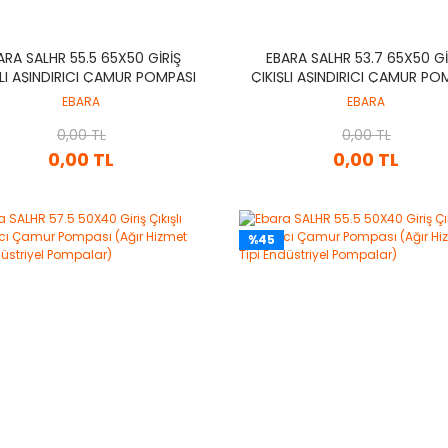
ARA SALHR 55.5 65X50 GIRIŞ
EBARA SALHR 53.7 65X50 GI
ŞLI AŞINDIRICI ÇAMUR POMPASI
ÇIKIŞLI AŞINDIRICI ÇAMUR PO
IR HIZMET TIPI ENDÜSTRIYEL
(AĞIR HIZMET TIPI ENDÜSTR
EBARA
EBARA
POMPALAR)
POMPALAR)
0,00 TL
0,00 TL
0,00 TL
0,00 TL
%45