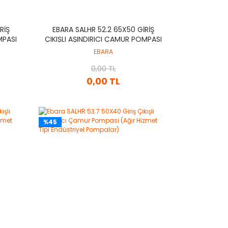
RIŞ
EBARA SALHR 52.2 65X50 GIRIŞ
MPASI
ÇIKIŞLI AŞINDIRICI ÇAMUR POMPASI
IYEL
(AĞIR HIZMET TIPI ENDÜSTRIYEL
EBARA
POMPALAR)
0,00 TL
0,00 TL
%45