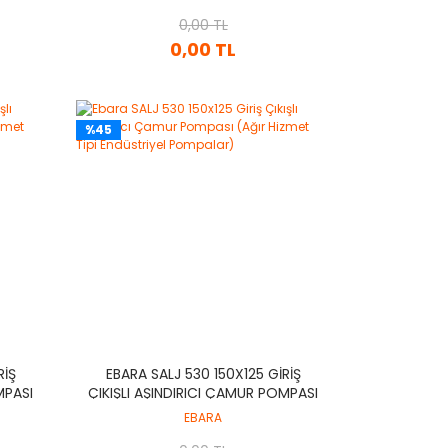
POMPALAR)
0,00 TL
0,00 TL
%45
RIŞ
EBARA SALJ 530 150X125 GIRIŞ
MPASI
ÇIKIŞLI AŞINDIRICI ÇAMUR POMPASI
IYEL
(AĞIR HIZMET TIPI ENDÜSTRIYEL
EBARA
POMPALAR)