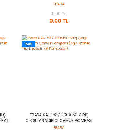
IYEL
(AĞIR HIZMET TIPI ENDÜSTRIYEL
EBARA
POMPALAR)
0,00 TL
0,00 TL
%45
RIŞ
EBARA SALJ 537 200X150 GIRIŞ
MPASI
ÇIKIŞLI AŞINDIRICI ÇAMUR POMPASI
IYEL
(AĞIR HIZMET TIPI ENDÜSTRIYEL
EBARA