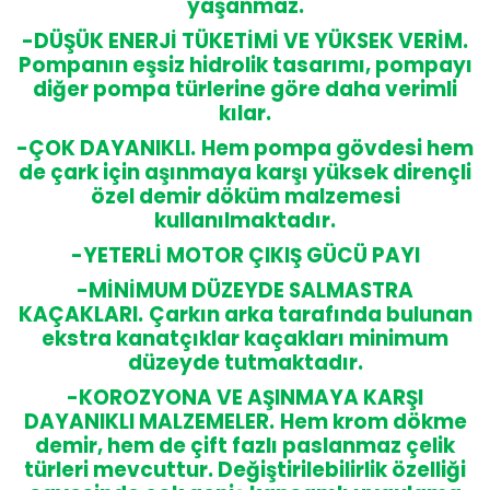
yaşanmaz.
-DÜŞÜK ENERJİ TÜKETİMİ VE YÜKSEK VERİM.
Pompanın eşsiz hidrolik tasarımı, pompayı
diğer pompa türlerine göre daha verimli
kılar.
-ÇOK DAYANIKLI.
Hem pompa gövdesi hem
de çark için aşınmaya karşı yüksek dirençli
özel demir döküm malzemesi
kullanılmaktadır.
-YETERLİ MOTOR ÇIKIŞ GÜCÜ PAYI
-MİNİMUM DÜZEYDE SALMASTRA
KAÇAKLARI.
Çarkın arka tarafında bulunan
ekstra kanatçıklar kaçakları minimum
düzeyde tutmaktadır.
-KOROZYONA VE AŞINMAYA KARŞI
DAYANIKLI MALZEMELER.
Hem krom dökme
demir, hem de çift fazlı paslanmaz çelik
türleri mevcuttur. Değiştirilebilirlik özelliği