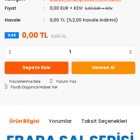
Fiyat
0,00 EUR + KDV
0,00 EUR + KDV
Havale
0,00 TL (%2,00 havale indirimi)
0,00 TL
%45
0,00 TL
Sepete Ekle
Hemen Al
Yorum Yaz
Fiyatı Düşünce Haber Ver
Ürün Bilgisi
Yorumlar
Taksit Seçenekleri
Ö