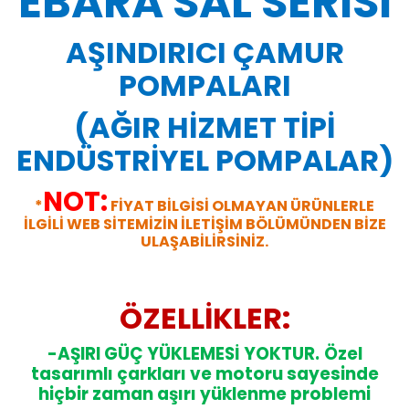
EBARA SAL SERİSİ
AŞINDIRICI ÇAMUR
POMPALARI
(AĞIR HİZMET TİPİ
ENDÜSTRİYEL POMPALAR)
NOT:
*
FİYAT BİLGİSİ OLMAYAN ÜRÜNLERLE
İLGİLİ WEB SİTEMİZİN İLETİŞİM BÖLÜMÜNDEN BİZE
ULAŞABİLİRSİNİZ.
ÖZELLİKLER:
-AŞIRI GÜÇ YÜKLEMESİ YOKTUR.
Özel
tasarımlı çarkları ve motoru sayesinde
hiçbir zaman aşırı yüklenme problemi