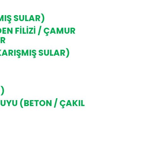
MIŞ SULAR)
N FİLİZİ / ÇAMUR
AR
KARIŞMIŞ SULAR)
I)
SUYU (BETON / ÇAKIL