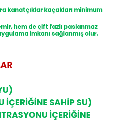
tra kanatçıklar kaçakları minimum
ir, hem de çift fazlı paslanmaz
lı uygulama imkanı sağlanmış olur.
LAR
YU)
 İÇERİĞİNE SAHİP SU)
NTRASYONU İÇERİĞİNE