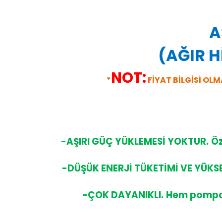
A
(AĞIR H
NOT:
*
FİYAT BİLGİSİ OLM
-AŞIRI GÜÇ YÜKLEMESİ YOKTUR.
Öz
-DÜŞÜK ENERJİ TÜKETİMİ VE YÜKSE
-ÇOK DAYANIKLI.
Hem pompa g