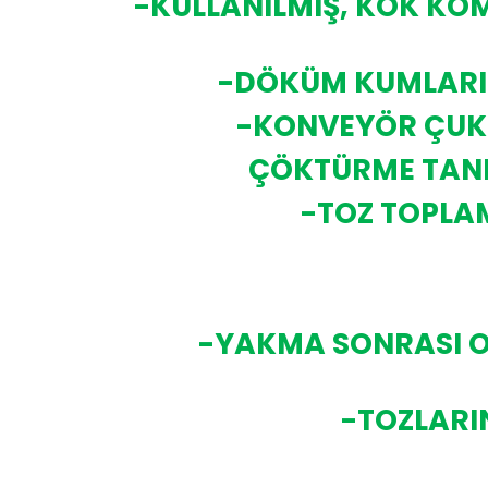
-KULLANILMIŞ, KOK KÖ
-DÖKÜM KUMLARIN
-KONVEYÖR ÇUKU
ÇÖKTÜRME TANKI
-TOZ TOPLAM
-YAKMA SONRASI O
-TOZLARI