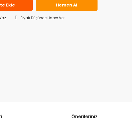
te Ekle
Hemen Al
Yaz
Fiyatı Düşünce Haber Ver
i
Önerileriniz