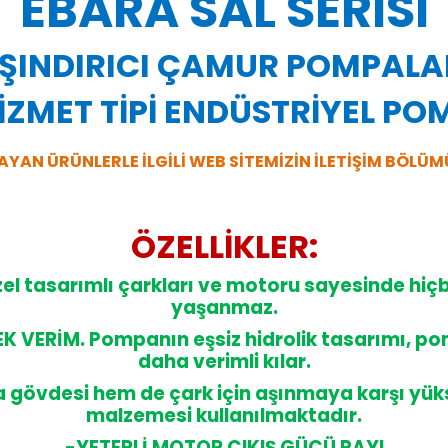
EBARA SAL SERİSİ
ŞINDIRICI ÇAMUR POMPALA
İZMET TİPİ ENDÜSTRİYEL P
AYAN ÜRÜNLERLE İLGİLİ WEB SİTEMİZİN İLETİŞİM BÖLÜM
ÖZELLİKLER:
el tasarımlı çarkları ve motoru sayesinde hiç
yaşanmaz.
K VERİM. Pompanın eşsiz hidrolik tasarımı, po
daha verimli kılar.
övdesi hem de çark için aşınmaya karşı yüks
malzemesi kullanılmaktadır.
-YETERLİ MOTOR ÇIKIŞ GÜCÜ PAYI