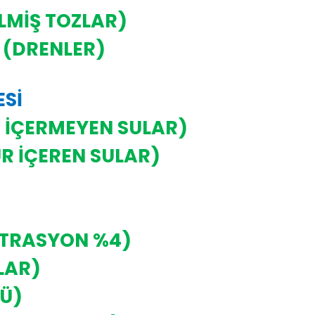
İLMİŞ TOZLAR)
 (DRENLER)
ESİ
E İÇERMEYEN SULAR)
R İÇEREN SULAR)
NTRASYON %4)
LAR)
TÜ)