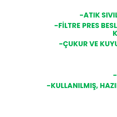
-ATIK SIV
-FİLTRE PRES BE
K
-ÇUKUR VE KUYU
-
-KULLANILMIŞ, HAZI