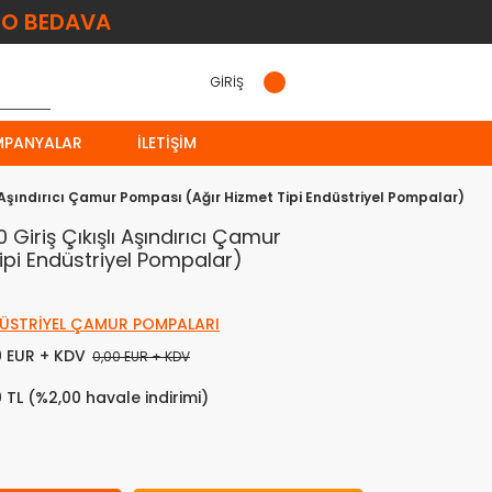
O BEDAVA
GİRİŞ
MPANYALAR
İLETIŞIM
 Aşındırıcı Çamur Pompası (Ağır Hizmet Tipi Endüstriyel Pompalar)
Giriş Çıkışlı Aşındırıcı Çamur
ipi Endüstriyel Pompalar)
ÜSTRİYEL ÇAMUR POMPALARI
0 EUR + KDV
0,00 EUR + KDV
0 TL (%2,00 havale indirimi)