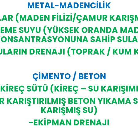
METAL-MADENCİLİK
ILAR (MADEN FİLİZİ/ÇAMUR KARIŞ
SLEME SUYU (YÜKSEK ORANDA MADE
ONSANTRASYONUNA SAHİP SUL
LARIN DRENAJI (TOPRAK / KUM 
ÇİMENTO / BETON
KİREÇ SÜTÜ (KİREÇ – SU KARIŞIM
R KARIŞTIRILMIŞ BETON YIKAMA 
KARIŞMIŞ SU)
-EKİPMAN DRENAJI