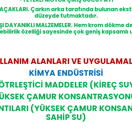
AÇAKLARI.
Çarkın arka tarafında bulunan eks
düzeyde tutmaktadır.
I DAYANIKLI MALZEMELER.
Hem krom dökme dem
ilebilirlik özelliği sayesinde çok geniş kapsam
LLANIM ALANLARI VE UYGULAMA
KİMYA ENDÜSTRİSİ
ÖTRLEŞTİCİ MADDELER (KİREÇ SU
 (YÜKSEK ÇAMUR KONSANTRASYONU
LINTILARI (YÜKSEK ÇAMUR KONSA
SAHİP SU)