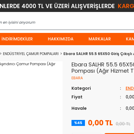
KARG
ÜNLERDE 4000 TL VE ÜZERİ ALIŞVERİŞLERDE
İNDIRIMDEKILER
HAKKIMIZDA
MARKALAR
KA
ENDÜSTRİYEL ÇAMUR POMPALARI
Ebara SALHR 55.5 65X50 Giriş Çıkışlı
Ebara SALHR 55.5 65X50 
Pompası (Ağır Hizmet T
EBARA
Kategori
END
Fiyat
0,0
Havale
0,0
0,00 TL
%45
0,00 TL