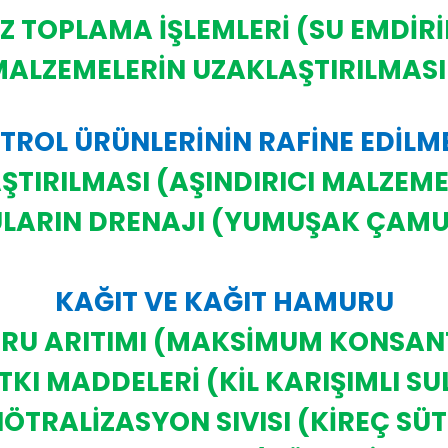
OZ TOPLAMA İŞLEMLERİ (SU EMDİR
MALZEMELERİN UZAKLAŞTIRILMASI
TROL ÜRÜNLERİNİN RAFİNE EDİLM
ŞTIRILMASI (AŞINDIRICI MALZEM
LARIN DRENAJI (YUMUŞAK ÇAMU
KAĞIT VE KAĞIT HAMURU
RU ARITIMI (MAKSİMUM KONSA
TKI MADDELERİ (KİL KARIŞIMLI SU
ÖTRALİZASYON SIVISI (KİREÇ SÜ