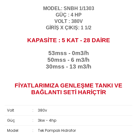
MODEL: SNBH 1/1303
GÜÇ : 4 HP
VOLT : 380V
GİRİŞ X ÇIKIŞ: 1 1/2
KAPASİTE : 5 KAT - 28
DAİRE
53mss - 0m3/h
50mss - 6 m3/h
30mss - 13 m3/h
FİYATLARIMIZA GENLEŞME TANKI VE
BAĞLANTI SETİ HARİÇTİR
Volt
:
380v
Güç
:
3kw - 4hp
Model
:
Tek Pompalı Hidrofor