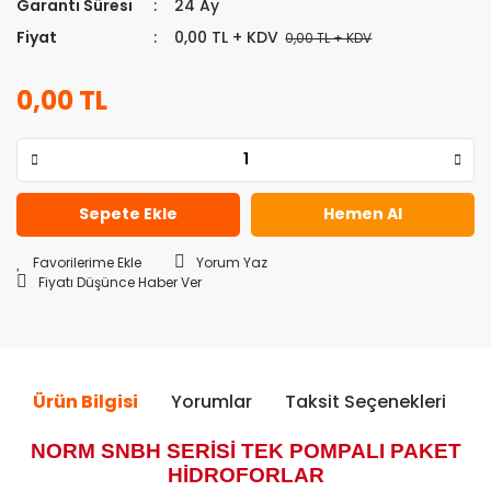
Garanti Süresi
24 Ay
Fiyat
0,00 TL + KDV
0,00 TL + KDV
0,00 TL
Sepete Ekle
Hemen Al
Yorum Yaz
Fiyatı Düşünce Haber Ver
Ürün Bilgisi
Yorumlar
Taksit Seçenekleri
Ö
NORM SNBH SERİSİ TEK POMPALI PAKET
HİDROFORLAR